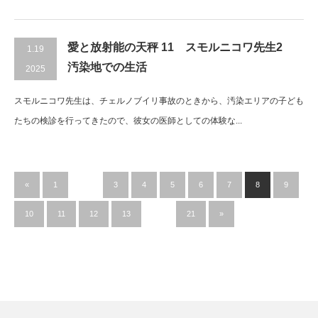
愛と放射能の天秤 11 スモルニコワ先生2
1.19
汚染地での生活
2025
スモルニコワ先生は、チェルノブイリ事故のときから、汚染エリアの子ども
たちの検診を行ってきたので、彼女の医師としての体験な...
«
1
…
3
4
5
6
7
8
9
10
11
12
13
…
21
»