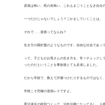
原発は怖い、死の灰怖い、これもまごうことなき自分
一つだけじゃないでしょう？ごかましていくことは。
それで……道徳ってなんね？
生き方の羅針盤のようなものです。自由な社会であっ
って、子どもがお母さんの生き方を、常々チェックし
ったのだということを事故後とても反省しました。
だから学校で、教えて評価つけたりするものではなく
学校こそ究極の道徳レスですよ。
憲法違反の校則つくって、治外法権になってるし。人