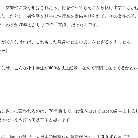
で、女郎やに売り飛ばされたら、何をやってもそこから抜け出すことが
になったり）。男性客を相手に性行為を提供させられて、その女性の意
、わずか70年と少しまでの「常識」だったんです。
とができなければ、これもまた肩身のせまい思いをせざるをえません。
ャー）
なぜ、こんな小中学生が400名以上妊娠…なんて事態になってるかとい
しざまに言われるのは、70年前まで、女性が自分で自分の身をまもる
だった話を今持ってきてると思います。
、絵に描いた餅で、大日本帝国時代の意識がそのまま引きずられてる。