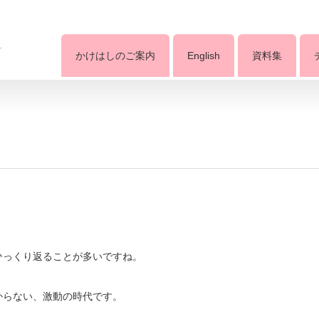
グ
かけはしのご案内
English
資料集
ひっくり返ることが多いですね。
からない、激動の時代です。