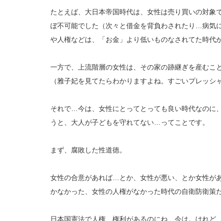
たとえば、大日本帝国時代は、女性は売り買いの対象
ぼ不可能でした（次々と借金を背負わされたり…病気
や人権などは、「お金」より低いものなされてた時代が
一方で、上流階層の女性は、その家の跡継ぎを産むこ
（雅子妃を見てたらわかりますよね。すごいプレッシ
それで…今は、女性にとってとっても良い時代なのに、
うと、大人が子どもを守れてない…ってことです。
まず、腐敗した性道徳。
女性の合意があれば…とか、女性が悪い、とか女性があ
かなかった、女性の人権がなかった時代の自衛防衛策
日本国憲法で人権、権利があるのにね、今は。けれど