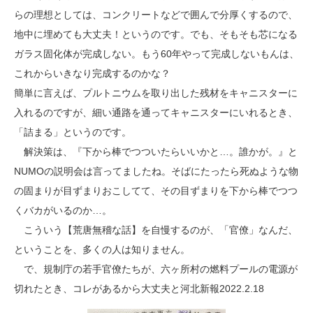
らの理想としては、コンクリートなどで囲んで分厚くするので、
地中に埋めても大丈夫！というのです。でも、そもそも芯になる
ガラス固化体が完成しない。もう60年やって完成しないもんは、
これからいきなり完成するのかな？
簡単に言えば、プルトニウムを取り出した残材をキャニスターに
入れるのですが、細い通路を通ってキャニスターにいれるとき、
「詰まる」というのです。
解決策は、『下から棒でつついたらいいかと…。誰かが。』と
NUMOの説明会は言ってましたね。そばにたったら死ぬような物
の固まりが目ずまりおこしてて、その目ずまりを下から棒でつつ
くバカがいるのか…。
こういう【荒唐無稽な話】を自慢するのが、「官僚」なんだ、
ということを、多くの人は知りません。
で、規制庁の若手官僚たちが、六ヶ所村の燃料プールの電源が
切れたとき、コレがあるから大丈夫と河北新報2022.2.18