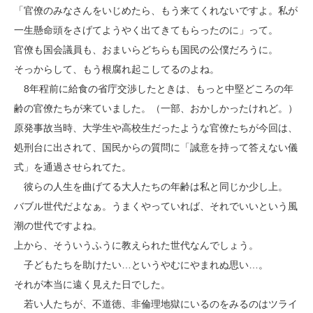
「官僚のみなさんをいじめたら、もう来てくれないですよ。私が
一生懸命頭をさげてようやく出てきてもらったのに」って。
官僚も国会議員も、おまいらどちらも国民の公僕だろうに。
そっからして、もう根腐れ起こしてるのよね。
8年程前に給食の省庁交渉したときは、もっと中堅どころの年
齢の官僚たちが来ていました。（一部、おかしかったけれど。）
原発事故当時、大学生や高校生だったような官僚たちが今回は、
処刑台に出されて、国民からの質問に「誠意を持って答えない儀
式」を通過させられてた。
彼らの人生を曲げてる大人たちの年齢は私と同じか少し上。
バブル世代だよなぁ。うまくやっていれば、それでいいという風
潮の世代ですよね。
上から、そういうふうに教えられた世代なんでしょう。
子どもたちを助けたい…というやむにやまれぬ思い…。
それが本当に遠く見えた日でした。
若い人たちが、不道徳、非倫理地獄にいるのをみるのはツライ