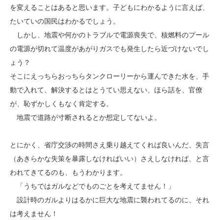
を変えることはあると思います。子どもにわかるように言えば、
たいていの国民はわかるでしょう。
しかし、地震や何かのトラブルで電源喪失で、核燃料のプール
の電源が切れて温度があがりガスでも発生したら近づけないでし
ょう？
そこにえっちらおっちらタンクローリーから運んできた水を、手
動で入れて、解決するとはとうてい思えない、ほら話を、官僚
が、恥ずかしくもなく肯定する。
地震で道路が寸断されるとか想定してないよ。
とにかく、省庁交渉の時間さえ乗り越えてくれば良いんだ、失言
（あきらかな失策を暴露しなければいい）さえしなければ、と言
われてきてるのも、もうわかります。
「うちではガルなどでものごとを考えてません！」
設計時のガルよりはるかに巨大な地震に襲われてるのに、それ
は考えません！