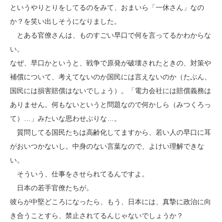
というやりとりをしてるのをみて、おまいら「一休さん」なの
か？を笑い出しそうになりました。
とある官僚さんは、ものすごい早口で何を言ってるかわからな
い。
なぜ、早口かというと、戦争で原発が破壊されたときの、対策や
補償について、考えてないのか国民には言えないのか（たぶん、
国民には損害賠償はないでしょう）。「電力会社には賠償義務は
ありません。何もないというと問題なので何かしら（みつくろっ
て）…」みたいな思わせぶりな…。
質問してる国民たちは高齢化してますから、若い人の早口に耳
がおいつかないし。中身のない言葉なので、よけい理解できな
い。
そういう、仕事をさせられてるんですよ。
日本の若手官僚たちが。
彼らが中堅どころになったら、もう、日本には、真摯に政治に向
き合うことすら、禁止されてるんじゃないでしょうか？