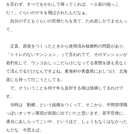
を言わず、すべてをかわして帰ってくれば、一人前の端っこ
だ！」ぐらいのゲキを飛ばされたんだなぁ。
自分の子どもぐらいの官僚たちを見て、ため息しかでませんっ
て。
正直、原発をつくったときから使用済み核燃料の問題があり、
「トイレのないマンション」って言われてて、そのマンションが
老朽化して、ウンコおしっこだらけになってる実態を誰も見なく
て済んでるだけなんですよね。東海村や青森県におしつけ、北海
道にも持って行こうとしてる。
で、そういうことを何十年も反対する側は指摘してるわけで
す。
当時は「動燃」という組織をつくって、そこから、中間管理職
っぽいオッサン軍団が前面に出ていたと思います。若手官僚に、
適当にあしらってこいや、というほど、しょうもなくはなかった
んだな、今思えば。