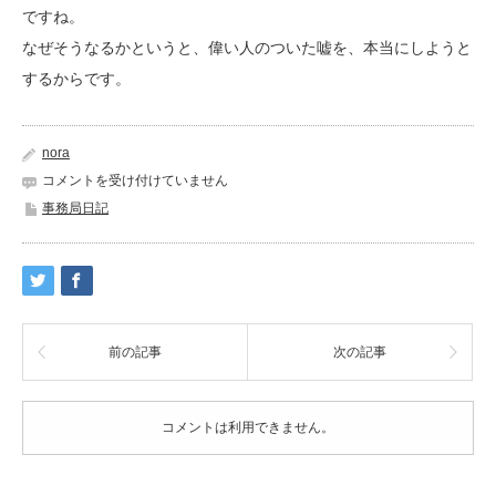
ですね。
なぜそうなるかというと、偉い人のついた嘘を、本当にしようと
するからです。
nora
や
コメントを受け付けていません
む
事務局日記
に
や
ま
れ
ぬ
思
い
前の記事
次の記事
は
コメントは利用できません。