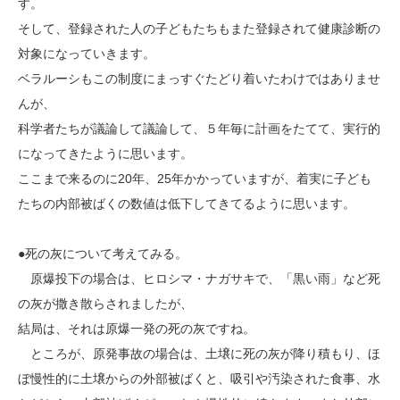
す。
そして、登録された人の子どもたちもまた登録されて健康診断の
対象になっていきます。
ベラルーシもこの制度にまっすぐたどり着いたわけではありませ
んが、
科学者たちが議論して議論して、５年毎に計画をたてて、実行的
になってきたように思います。
ここまで来るのに20年、25年かかっていますが、着実に子ども
たちの内部被ばくの数値は低下してきてるように思います。
●死の灰について考えてみる。
原爆投下の場合は、ヒロシマ・ナガサキで、「黒い雨」など死
の灰が撒き散らされましたが、
結局は、それは原爆一発の死の灰ですね。
ところが、原発事故の場合は、土壌に死の灰が降り積もり、ほ
ぼ慢性的に土壌からの外部被ばくと、吸引や汚染された食事、水