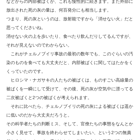
などからの内部被ばくが、これも慢性的に続きます。また外部に
放出された死の灰の量は、何百発分にも相当します。
つまり、死の灰というのは、放射能ですから「消せない火」だと
思ってくださいね。
消せない火の上を歩いたり、食べたり飲んだりしてるんですが、
それが見えないのでわからない。
これがチェルノブイリ事故の最初の数年でも、このぐらいの汚
染のものを食べても大丈夫だと、内部被ばくに関してはたかをく
くっていたのです。
ヒロシマ・ナガサキの人たちの被ばくは、ものすごい高線量の
被ばくを一瞬にして受けて、その後、死の灰が空気中に漂ってる
二次被ばくと2つの被ばくが考えられます。
それに比べたら、チェルノブイリの死の灰による被ばくは遥か
に低いのだから大丈夫だろうと。
その科学者たちの判断ミス、そして、官僚たちの事態をなんとか
小さく見せて、事故を終わらせてしまいたい、という2つの無責